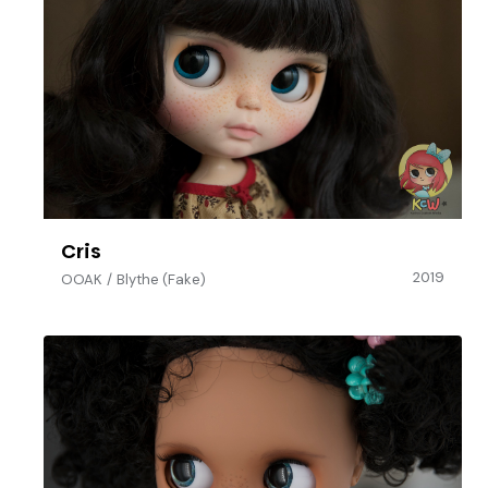
Cris
2019
OOAK
/
Blythe (Fake)