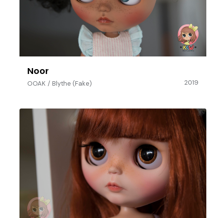
Noor
2019
OOAK
/
Blythe (Fake)