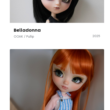
Belladonna
2025
OOAK
/
Pullip