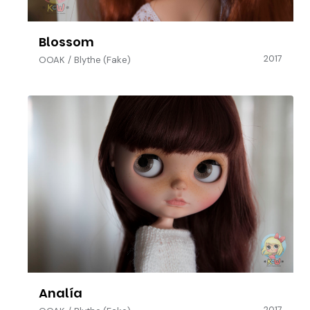
Blossom
2017
OOAK
/
Blythe (Fake)
Analía
2017